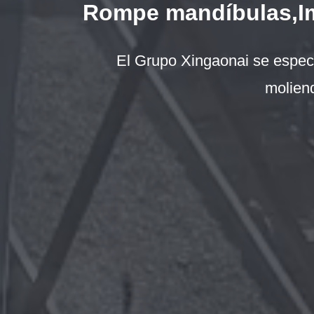
Rompe mandíbulas,Imp
El Grupo Xingaonai se especia
moliend