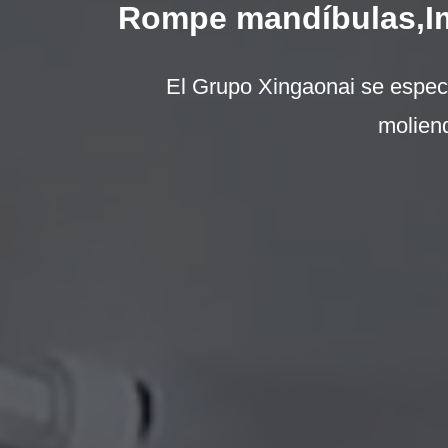
Rompe mandíbulas,Imp
El Grupo Xingaonai se especia
moliend