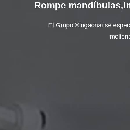
Rompe mandíbulas,Imp
El Grupo Xingaonai se especia
moliend