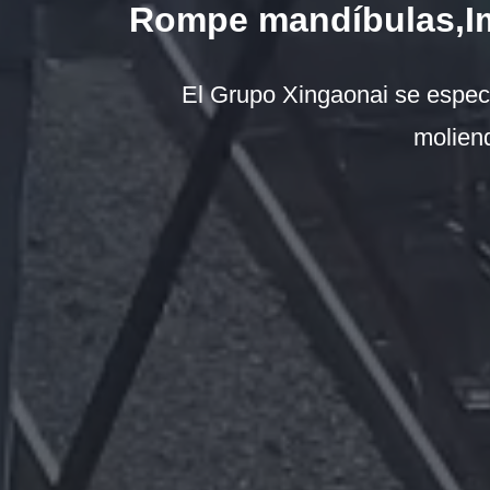
Rompe mandíbulas,Imp
El Grupo Xingaonai se especia
moliend